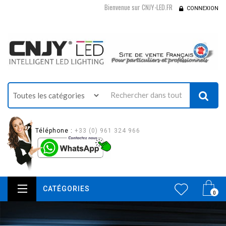
Bienvenue sur CNJY-LED.FR
CONNEXION
Téléphone :
+33 (0) 961 324 966
CATÉGORIES
0