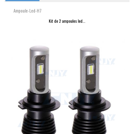
Ampoule-Led-H7
Kit de 2 ampoules led...