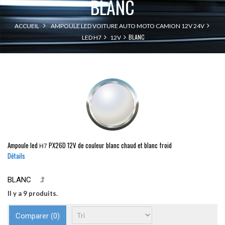
BLANC
ACCUEIL
AMPOULE LED VOITURE AUTO MOTO CAMION 12V 24V
BLANC
LED H7
12V
Ampoule led
PX26D
12V de couleur blanc chaud et blanc froid
H7
Détails
BLANC
Il y a 9 produits.
Comparer (
0
)