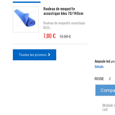
Rouleau de moquette
acoustique bleu 70/140cm
Rouleau de moquette acoustique
BLEU...
7,80 €
13,00 €
Toutes les promos
Ampoule led
pha
Détails
ROSE
Compar
Module-
Led