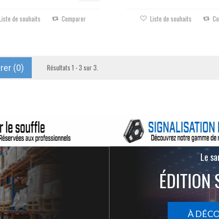
Liste de souhaits
Comparer
Liste de souhaits
Co
er (
0
)
Résultats 1 - 3 sur 3.
Le san
ÉDITION 
À DÉC