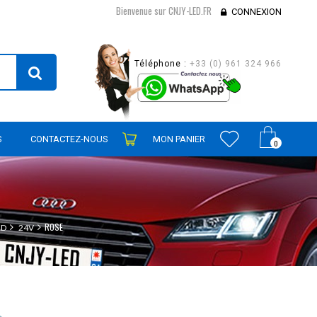
Bienvenue sur CNJY-LED.FR
CONNEXION
Téléphone :
+33 (0) 961 324 966
S
CONTACTEZ-NOUS
MON PANIER
0
ROSE
ED
24V