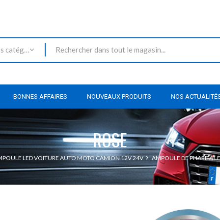
Toutes les catégories
BONNES AFFAIRES
NOUVEAUX PRODUITS
NOS ACTUALITÉ
ROSE
POULE LED VOITURE AUTO MOTO CAMION 12V 24V
AMPOULE DE PHARE A L