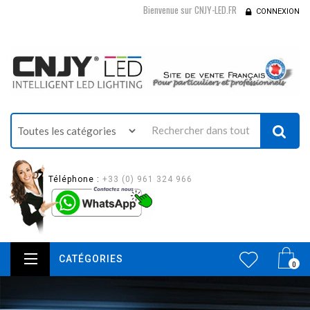
Bienvenue sur CNJY-LED.FR
CONNEXION
Téléphone :
+33 (0) 961 324 966
CATÉGORIES
0