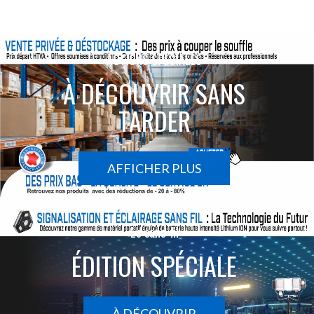
ACTIONS SPÉCIALES
À DÉCOUVRIR SANS
TARDER
AFFICHER PLUS
Le sans-fil
ÉDITION SPÉCIALE
À DÉCOUVRIR