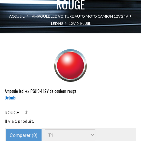
ROUGE
ACCUEIL
AMPOULE LED VOITURE AUTO MOTO CAMION 12V 24V
ROUGE
LED H8
12V
Ampoule led
PGJ19-1
12V de couleur rouge.
H8
Détails
ROUGE
Il y a 1 produit.
Comparer (
0
)