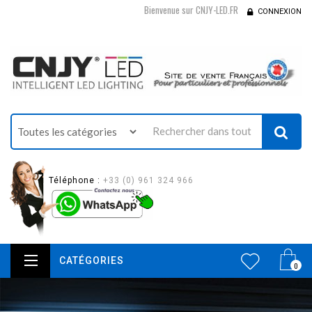
Bienvenue sur CNJY-LED.FR
CONNEXION
Téléphone :
+33 (0) 961 324 966
CATÉGORIES
0