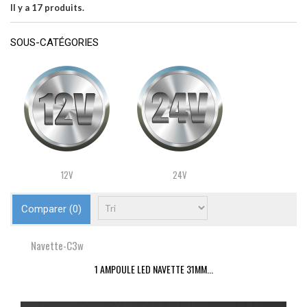
Il y a 17 produits.
SOUS-CATÉGORIES
12V
24V
Comparer (
0
)
Navette-C3w
1 AMPOULE LED NAVETTE 31MM...