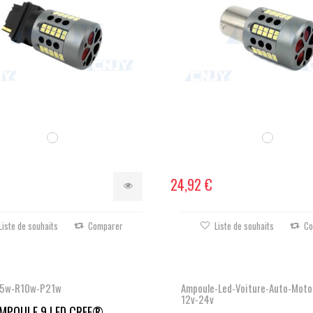
24,92 €
Liste de souhaits
Comparer
Liste de souhaits
Co
R5w-R10w-P21w
Ampoule-Led-Voiture-Auto-Moto
12v-24v
MPOULE 9 LED CREE®...