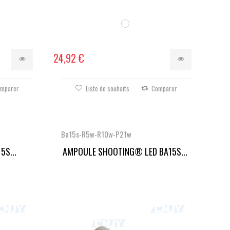
24,92 €
mparer
Liste de souhaits
Comparer
Ba15s-R5w-R10w-P21w
5S...
AMPOULE SHOOTING® LED BA15S...