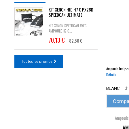
KIT XENON HID H7 C PX26D
SPEEDCAN ULTIMATE
KIT XENON SPEEDCAN AVEC
AMPOULE H7 C...
70,13 €
82,50 €
Toutes les promos
Ampoule led
po
Détails
BLANC
Compar
Ampoule
AM