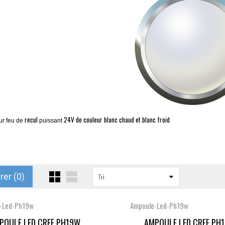
recul
24V de couleur blanc chaud et blanc froid
ur
feu de
puissant
er (
0
)
Tri
-Led-Ph19w
Ampoule-Led-Ph19w
POULE LED CREE PH19W...
AMPOULE LED CREE PH1