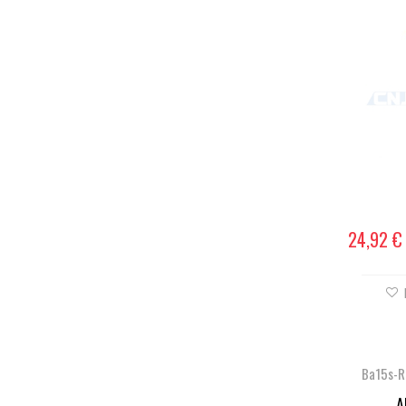
24,92 €
Ba15s-
A