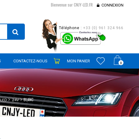
Bienvenue sur CNJY-LED.FR
CONNEXION
Téléphone :
+33 (0) 961 324 966
S
CONTACTEZ-NOUS
MON PANIER
0
BLANC
 LED
24V