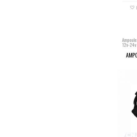
Ampoule
12v-24v
AMPO