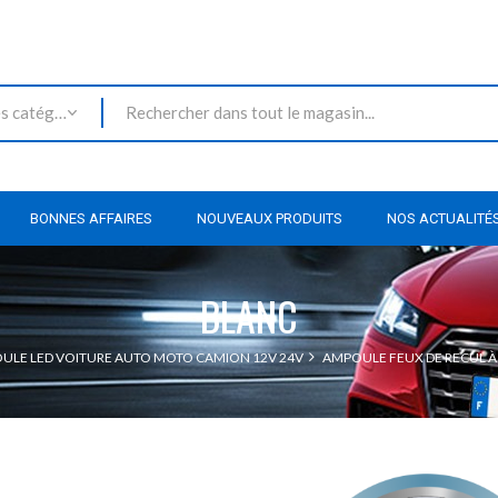
Toutes les catégories
BONNES AFFAIRES
NOUVEAUX PRODUITS
NOS ACTUALITÉ
BLANC
ULE LED VOITURE AUTO MOTO CAMION 12V 24V
AMPOULE FEUX DE RECUL À