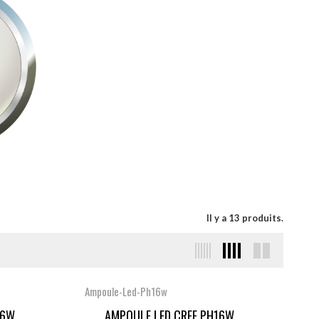
Il y a 13 produits.
Ampoule-Led-Ph16w
6W...
AMPOULE LED CREE PH16W...