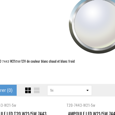
0
W21
12V de couleur blanc chaud et blanc froid
7443
/5W
er (
0
)
Tri
43-W21-5w
T20-7443-W21-5w
LE LED T20 W21/5W 7443...
AMPOULE LED W21/5W 7443