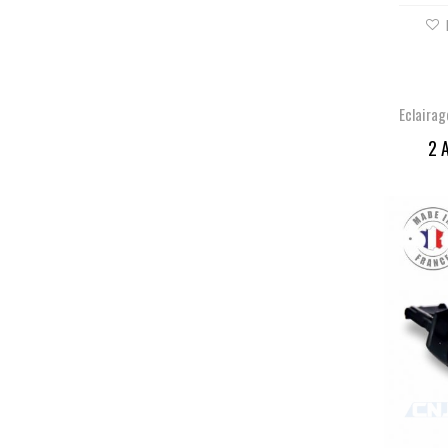
Eclaira
2 