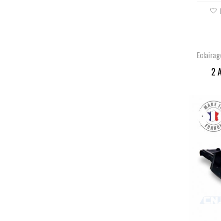
Eclaira
2 