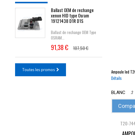
Ballast OEM de rechange
xenon HID type Osram
19121438 D1R D1S
Ballast de rechange OEM Type
OSRAM...
91,38 €
107,50 €
Toutes les promos
Ampoule led
T2
Détails
BLANC
Compar
T20-74
AMPOU