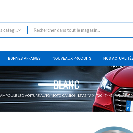
Toutes les catégories
BONNES AFFAIRES
NOUVEAUX PRODUITS
NOS ACTUALITÉ
BLANC
AMPOULE LED VOITURE AUTO MOTO CAMION 12V 24V
T20 - 7443 - W21/5W