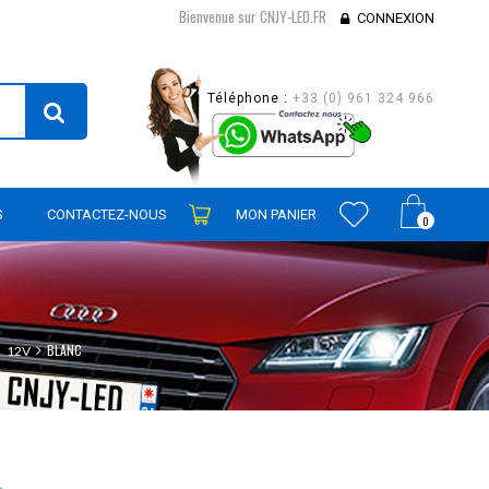
Bienvenue sur CNJY-LED.FR
CONNEXION
Téléphone :
+33 (0) 961 324 966
S
CONTACTEZ-NOUS
MON PANIER
0
BLANC
12V