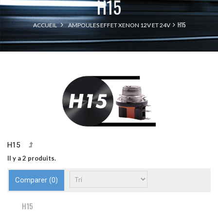
H15
H15
ACCUEIL
AMPOULES EFFET XENON 12V ET 24V
H15
Il y a 2 produits.
Comparer (
0
)
H15