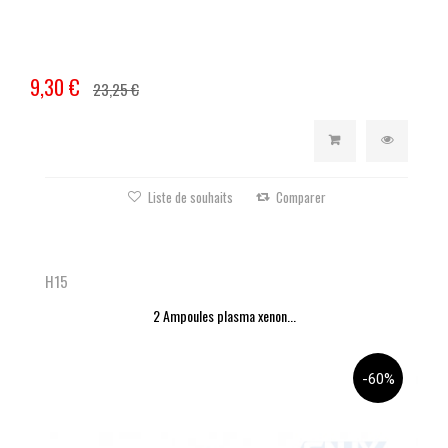
9,30 €
23,25 €
Liste de souhaits
Comparer
H15
2 Ampoules plasma xenon...
-60%