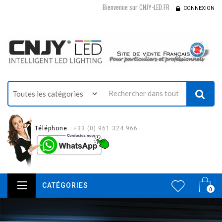
Bienvenue sur CNJY-LED.FR
CONNEXION
Téléphone :
+33 (0) 961 324 966
CATÉGORIES
0