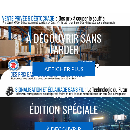
ACTIONS SPÉCIALES
À DÉCOUVRIR SANS
TARDER
AFFICHER PLUS
Le sans-fil
ÉDITION SPÉCIALE
À DÉCOUVRIR