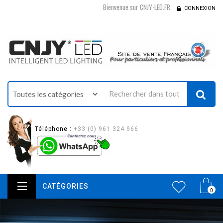
Bienvenue sur CNJY-LED.FR
CONNEXION
Téléphone :
+33 (0) 961 324 966
CATÉGORIES
0