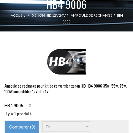
HB4 9006
HB4
ACCUEIL
XENON HID 12V 24V
AMPOULE DE RECHANGE
9006
Ampoule de rechange pour kit de conversion xenon HID HB4 9006 35w, 55w, 75w,
100W compatibles 12V et 24V.
HB4 9006
Il y a 1 produit.
Comparer (
0
)