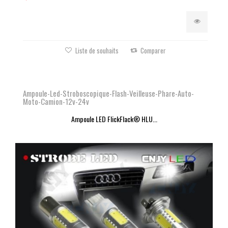
Liste de souhaits
Comparer
Ampoule-Led-Stroboscopique-Flash-Veilleuse-Phare-Auto-
Moto-Camion-12v-24v
Ampoule LED FlickFlack® HLU...