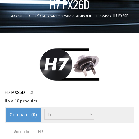
H7 PX26D
H7 PX26D
ACCUEIL
SPÉCIAL CAMION 24V
AMPOULE LED 24V
H7 PX26D
Il y a 10 produits.
Comparer (
0
)
Ampoule-Led-H7