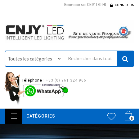
Bienvenue sur CNJY-LED.FR
CONNEXION
Téléphone :
+33 (0) 961 324 966
CATÉGORIES
0