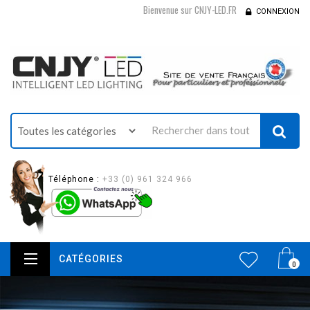
Bienvenue sur CNJY-LED.FR
CONNEXION
Téléphone :
+33 (0) 961 324 966
CATÉGORIES
0