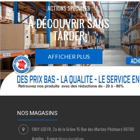
ACTIONS SPÉCIALES
À DÉCOUVRIR SANS
TARDER
AFFICHER PLUS
NOS MAGASINS
CNJY-LED.FR, Za de la Grône 15 Rue des Martins Pêcheurs 66700
Argeles - France
Nous localiser