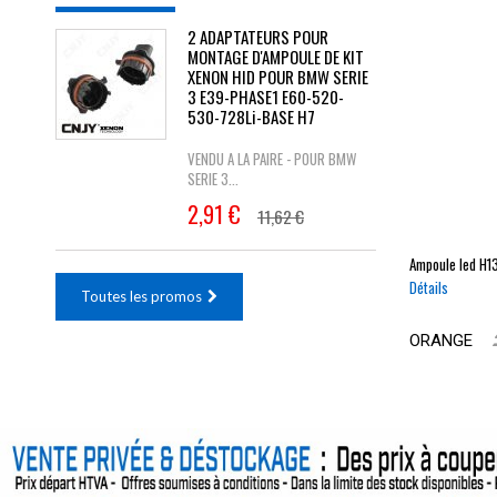
2 ADAPTATEURS POUR
MONTAGE D'AMPOULE DE KIT
XENON HID POUR BMW SERIE
3 E39-PHASE1 E60-520-
530-728Li-BASE H7
VENDU A LA PAIRE - POUR BMW
SERIE 3...
2,91 €
11,62 €
Ampoule led
H1
Détails
Toutes les promos
ORANGE