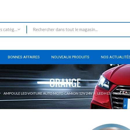
Toutes les catégories
BONNES AFFAIRES
NOUVEAUX PRODUITS
NOS ACTUALITÉ
ORANGE
AMPOULE LED VOITURE AUTO MOTO CAMION 12V 24V
LED H13 - 9008
1