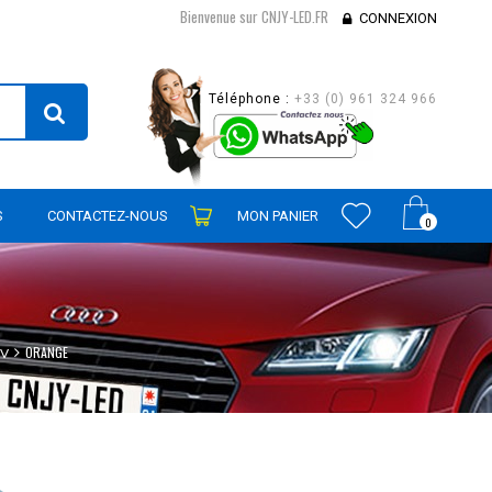
Bienvenue sur CNJY-LED.FR
CONNEXION
Téléphone :
+33 (0) 961 324 966
S
CONTACTEZ-NOUS
MON PANIER
0
ORANGE
2V