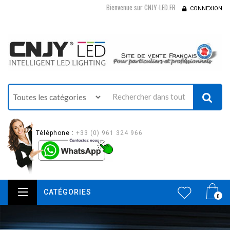
Bienvenue sur CNJY-LED.FR
CONNEXION
Téléphone :
+33 (0) 961 324 966
CATÉGORIES
0