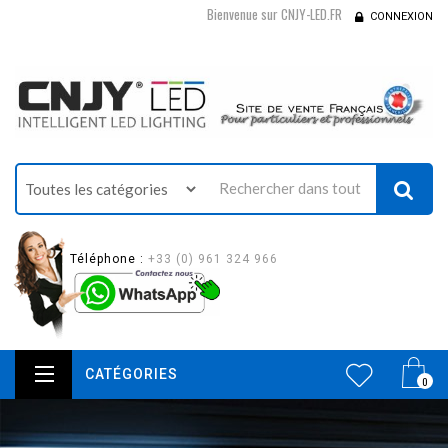
Bienvenue sur CNJY-LED.FR
CONNEXION
Téléphone :
+33 (0) 961 324 966
CATÉGORIES
0