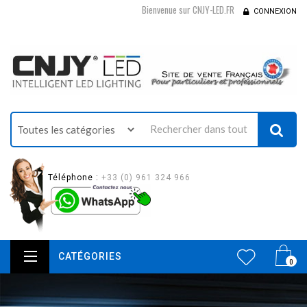
Bienvenue sur CNJY-LED.FR
CONNEXION
Téléphone :
+33 (0) 961 324 966
CATÉGORIES
0