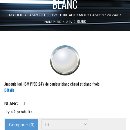
BLANC
ACCUEIL
AMPOULE LED VOITURE AUTO MOTO CAMION 12V 24V
BLANC
H6M P15D
24V
Ampoule led
H6M
P15D
24V de couleur blanc chaud et blanc froid
Détails
BLANC
Il y a 2 produits.
Comparer (
0
)