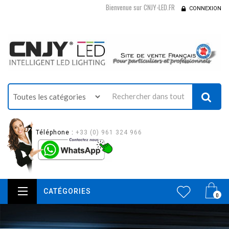
Bienvenue sur CNJY-LED.FR
CONNEXION
Téléphone :
+33 (0) 961 324 966
CATÉGORIES
0