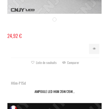
24,92 €
Liste de souhaits
Comparer
H6m-P15d
AMPOULE LED H6M 35W/35W...