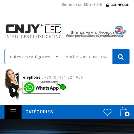
Bienvenue sur CNJY-LED.FR
CONNEXION
Téléphone :
+33 (0) 961 324 966
CATÉGORIES
0