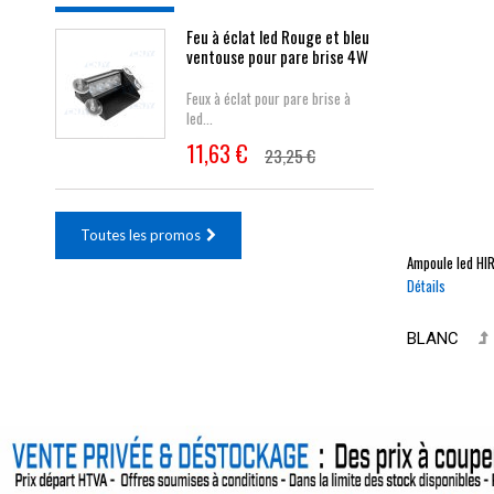
Feu à éclat led Rouge et bleu
ventouse pour pare brise 4W
Feux à éclat pour pare brise à
led...
11,63 €
23,25 €
Toutes les promos
Ampoule led
HIR
Détails
BLANC