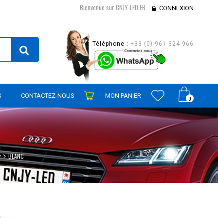
Bienvenue sur CNJY-LED.FR
CONNEXION
Téléphone :
+33 (0) 961 324 966
S
CONTACTEZ-NOUS
MON PANIER
0
BLANC
V