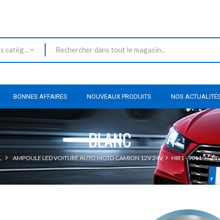
Toutes les catégories
BONNES AFFAIRES
NOUVEAUX PRODUITS
NOS ACTUALITÉ
BLANC
L
AMPOULE LED VOITURE AUTO MOTO CAMION 12V 24V
HIR1 - 9011
24