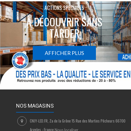
ACTIONS SPÉCIALES
À DÉCOUVRIR SANS
TARDER
AFFICHER PLUS
NOS MAGASINS
CNJY-LED.FR, Za de la Grône 15 Rue des Martins Pêcheurs 66700
Argeles - France
Nous localiser