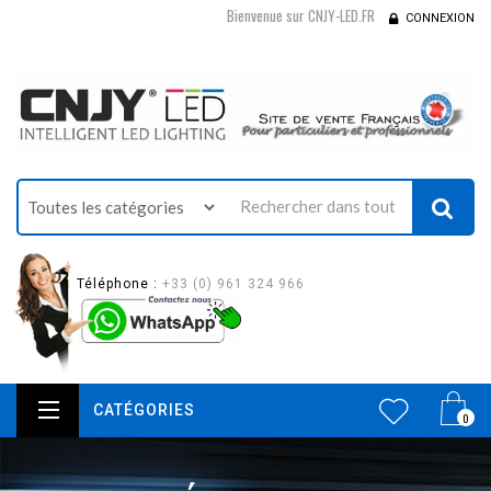
Bienvenue sur CNJY-LED.FR
CONNEXION
Téléphone :
+33 (0) 961 324 966
CATÉGORIES
0