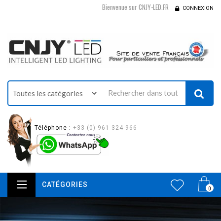
Bienvenue sur CNJY-LED.FR
CONNEXION
Téléphone :
+33 (0) 961 324 966
CATÉGORIES
0