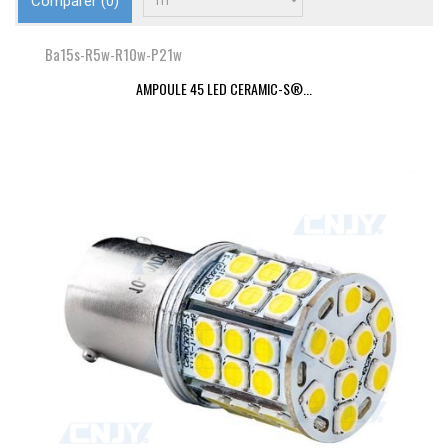
Comparer (
0
)
Ba15s-R5w-R10w-P21w
AMPOULE 45 LED CERAMIC-S®...