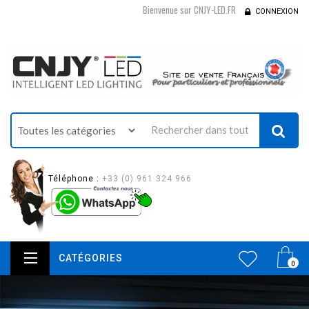
Bienvenue sur CNJY-LED.FR
CONNEXION
Téléphone :
+33 (0) 961 324 966
CATÉGORIES
0