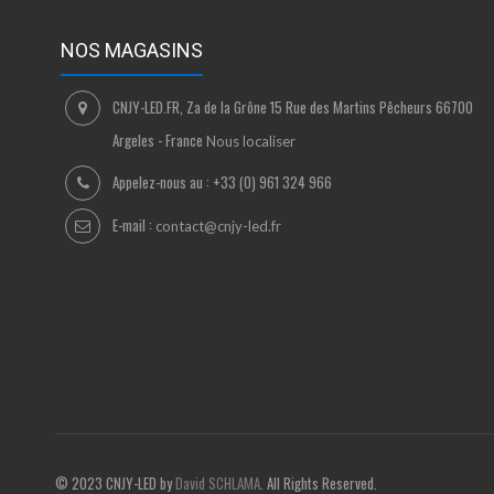
NOS MAGASINS
CNJY-LED.FR, Za de la Grône 15 Rue des Martins Pêcheurs 66700
Argeles - France
Nous localiser
Appelez-nous au :
+33 (0) 961 324 966
E-mail :
contact@cnjy-led.fr
© 2023 CNJY-LED by
David SCHLAMA
. All Rights Reserved.