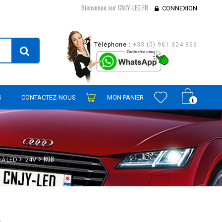
Bienvenue sur CNJY-LED.FR
CONNEXION
Téléphone :
+33 (0) 961 324 966
S
CONTACTEZ-NOUS
MON PANIER
0
RGB
 À LED
24V