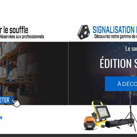
Le san
ÉDITION 
À DÉC