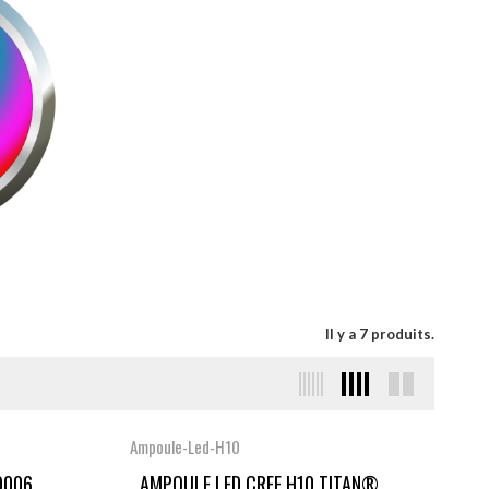
Il y a 7 produits.
Ampoule-Led-H10
006...
AMPOULE LED CREE H10 TITAN®...