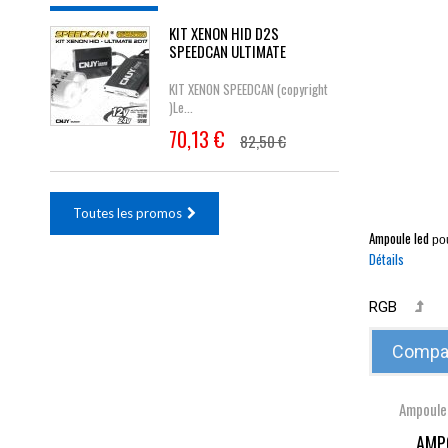
KIT XENON HID D2S
SPEEDCAN ULTIMATE
KIT XENON SPEEDCAN (copyright
)Le...
70,13 €
82,50 €
Toutes les promos
Ampoule led
po
Détails
RGB
Compar
Ampoule
AMPO