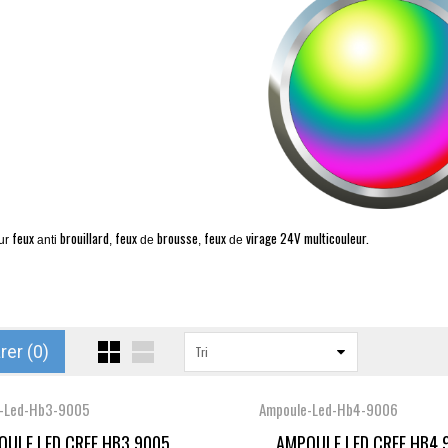
feux
brouillard
feux
brousse
feux
virage
24V multicouleur.
ur
anti
,
de
,
de
er (
0
)
Tri
-Led-Hb3-9005
Ampoule-Led-Hb4-9006
ULE LED CREE HB3 9005...
AMPOULE LED CREE HB4 9