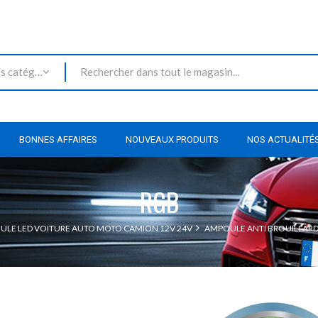
Toutes les catégories
BONNES AFFAIRES
NOUVEAUX PRODUITS
NOS ACTUALITÉ
RGB
LE LED VOITURE AUTO MOTO CAMION 12V 24V
AMPOULE ANTI BROUILLARD