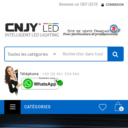
Bienvenue sur CNJY-LED.FR
CONNEXION
Téléphone :
+33 (0) 961 324 966
CATÉGORIES
0