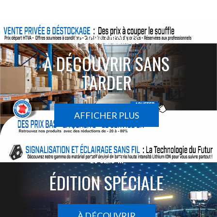
ACTIONS SPÉCIALES
À DÉCOUVRIR SANS
TARDER
AFFICHER PLUS
Le sans-fil
ÉDITION SPÉCIALE
À DÉCOUVRIR