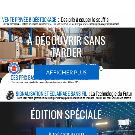
ACTIONS SPÉCIALES
À DÉCOUVRIR SANS
TARDER
AFFICHER PLUS
Le sans-fil
ÉDITION SPÉCIALE
À DÉCOUVRIR