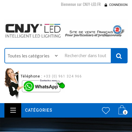
Bienvenue sur CNJY-LED.FR
CONNEXION
Téléphone :
+33 (0) 961 324 966
CATÉGORIES
0