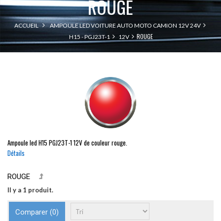
ROUGE
ACCUEIL
AMPOULE LED VOITURE AUTO MOTO CAMION 12V 24V
ROUGE
H15 - PGJ23T-1
12V
Ampoule led
H15
PGJ23T-1
12V de couleur rouge.
Détails
ROUGE
Il y a 1 produit.
Comparer (
0
)