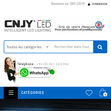
Bienvenue sur CNJY-LED.FR
CONNEXION
Téléphone :
+33 (0) 961 324 966
CATÉGORIES
0