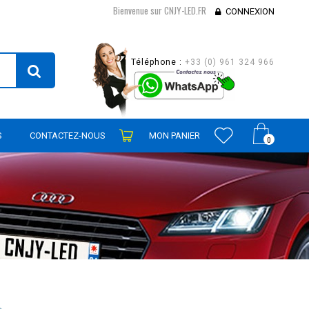
Bienvenue sur CNJY-LED.FR
CONNEXION
Téléphone :
+33 (0) 961 324 966
S
CONTACTEZ-NOUS
MON PANIER
0