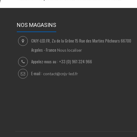
NOS MAGASINS
CNJY-LED.FR, Za de la Grône 15 Rue des Martins Pêcheurs 66700
Argeles - France
Nous localiser
Appelez-nous au :
+33 (0) 961 324 966
E-mail :
contact@cnjy-led.fr