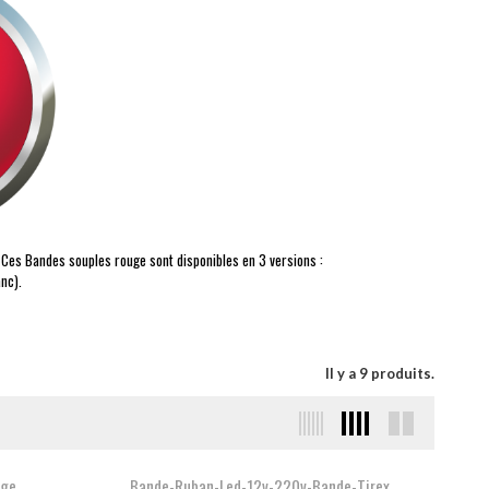
 Ces Bandes souples rouge sont disponibles en 3 versions :
nc).
Il y a 9 produits.
uge
Bande-Ruban-Led-12v-220v-Bande-Tirex