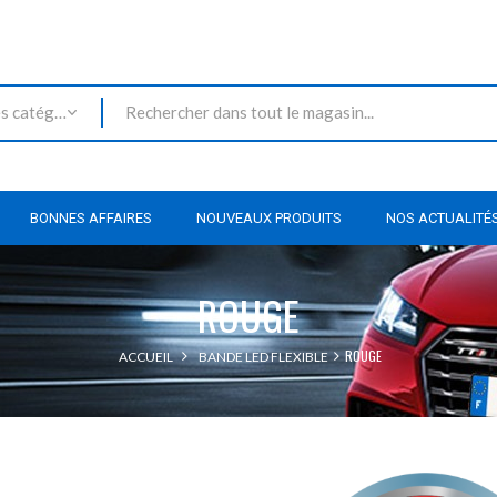
Toutes les catégories
BONNES AFFAIRES
NOUVEAUX PRODUITS
NOS ACTUALITÉ
ROUGE
ROUGE
ACCUEIL
BANDE LED FLEXIBLE