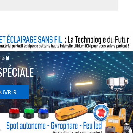
s-fil
SPÉCIALE
OUVRIR