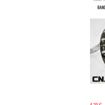
BAND
4,20 €