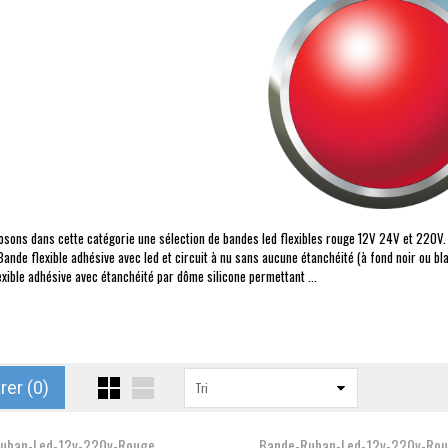
sons dans cette catégorie une sélection de bandes led flexibles rouge 12V 24V et 220V.
ande flexible adhésive avec led et circuit à nu sans aucune étanchéité (à fond noir ou bla
exible adhésive avec étanchéité par dôme silicone permettant ...
er (
0
)
Tri
uban-Led-12v-220v-Rouge
Bande-Ruban-Led-12v-220v-Ro