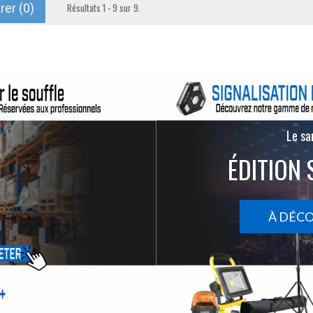
er (
0
)
Résultats 1 - 9 sur 9.
Le san
ÉDITION 
À DÉC