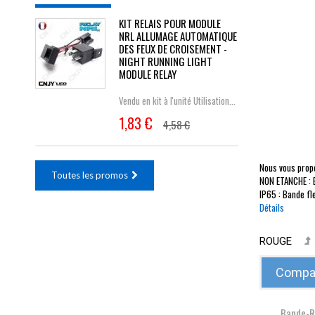
KIT RELAIS POUR MODULE
NRL ALLUMAGE AUTOMATIQUE
DES FEUX DE CROISEMENT -
NIGHT RUNNING LIGHT
MODULE RELAY
Vendu en kit à l'unité Utilisation...
1,83 €
4,58 €
Nous vous propo
Toutes les promos
NON ETANCHE : B
IP65 : Bande fl
Détails
ROUGE
Compar
Bande-R