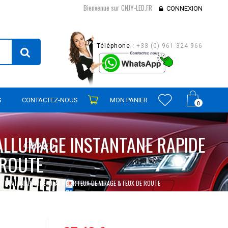
Bienvenue sur CNJY-LED.FR
CONNEXION
Téléphone :
+33 (0) 961 324 966
S
CONTACTEZ-NOUS
MON PANIER
0
ALLUMAGE INSTANTANE RAPIDE
 ROUTE
STANTANE RAPIDE IDEAL POUR FEUX DE VIRAGE & FEUX DE ROUTE