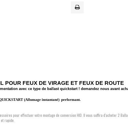
AL POUR FEUX DE VIRAGE ET FEUX DE ROUTE
limentation avec ce type de ballast quickstart ! demandez nous avant ach
eQUICKSTART (Allumage instantané) performant.
ssoires pour effectuer votre montage de conversion HID. Il vous suffira d'acheter 2 Balla
et rapide.