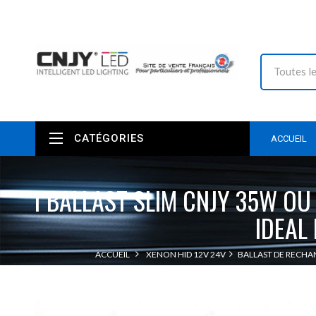
CATÉGORIES
ACCUEIL
1 BALLAST SLIM CNJY 35W O
IDEAL
ACCUEIL
XENON HID 12V 24V
BALLAST DE RECH