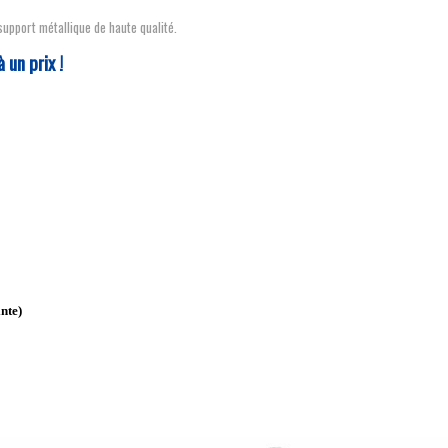
upport métallique de haute qualité.
à un prix !
inte)