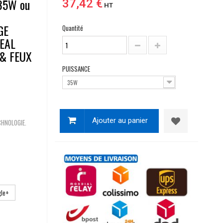
35W ou
37,42 €
HT
GE
Quantité
EAL
 & FEUX
PUISSANCE
35W
Ajouter au panier
CHNOLOGIE.
le+