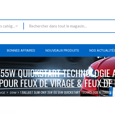
Toutes les catégories
BONNES AFFAIRES
NOUVEAUX PRODUITS
NOS ACTUALITÉ
U 55W QUICKSTART TECHNOLOGIE 
 POUR FEUX DE VIRAGE & FEUX DE
1 BALLAST SLIM CNJY 35W OU 55W QUICKSTART TECHNOLOGIE ALLUMAGE IN
ANGE
35W