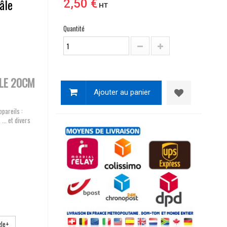
âle
2,50 €
HT
Quantité
ALE 20CM
Ajouter au panier
pareils :
.. et divers
le+