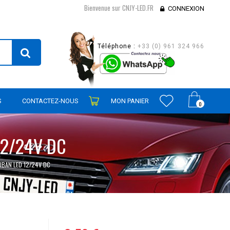
Bienvenue sur CNJY-LED.FR
CONNEXION
Téléphone :
+33 (0) 961 324 966
S
CONTACTEZ-NOUS
MON PANIER
0
12/24V DC
UBAN LED 12/24V DC