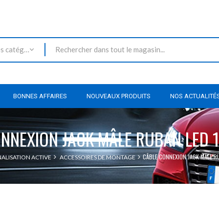
Toutes les catégories
BONNES AFFAIRES
NOUVEAUX PRODUITS
NOS ACTUALITÉ
NNEXION JACK MÂLE RUBAN LED 
CÂBLE CONNEXION JACK MÂLE R
NALISATION ACTIVE
ACCESSOIRES DE MONTAGE