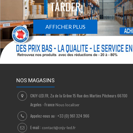
TARDER
AFFICHER PLUS
NOS MAGASINS
CNJY-LED.FR, Za de la Grône 15 Rue des Martins Pêcheurs 66700
Argeles - France
Nous localiser
Appelez-nous au :
+33 (0) 961 324 966
E-mail :
contact@cnjy-led.fr