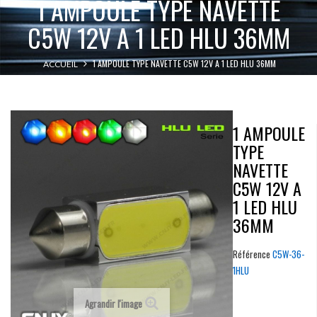
1 AMPOULE TYPE NAVETTE
C5W 12V A 1 LED HLU 36MM
1 AMPOULE TYPE NAVETTE C5W 12V A 1 LED HLU 36MM
ACCUEIL
1 AMPOULE
TYPE
NAVETTE
C5W 12V A
1 LED HLU
36MM
Référence
C5W-36-
1HLU
Agrandir l'image