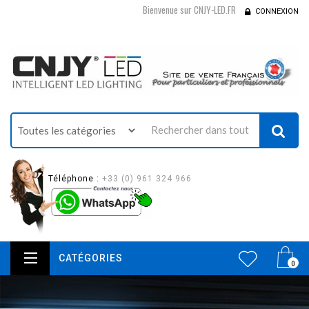
Bienvenue sur CNJY-LED.FR
CONNEXION
Téléphone :
+33 (0) 961 324 966
CATÉGORIES
0