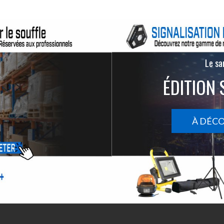
Le san
ÉDITION 
À DÉC