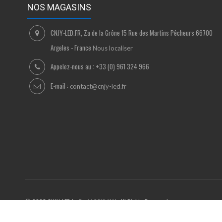
NOS MAGASINS
CNJY-LED.FR, Za de la Grône 15 Rue des Martins Pêcheurs 66700
Argeles - France
Nous localiser
Appelez-nous au :
+33 (0) 961 324 966
E-mail :
contact@cnjy-led.fr
© 2023 CNJY-LED by
David SCHLAMA
. All Rights Reserved.