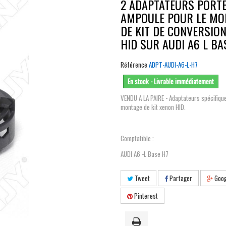
2 ADAPTATEURS PORT
AMPOULE POUR LE MO
DE KIT DE CONVERSIO
HID SUR AUDI A6 L BA
Référence
ADPT-AUDI-A6-L-H7
En stock - Livrable immédiatement
VENDU A LA PAIRE - Adaptateurs spécifiqu
montage de kit xenon HID.
Comptatible :
AUDI A6 -L Base H7
Tweet
Partager
Goog
Pinterest