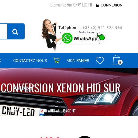
Bienvenue sur CNJY-LED.FR
CONNEXION
Téléphone :
+33 (0) 961 324 966
S
CONTACTEZ-NOUS
MON PANIER
0
 CONVERSION XENON HID SUR
E CONVERSION XENON HID SUR AUDI A6 L BASE H7