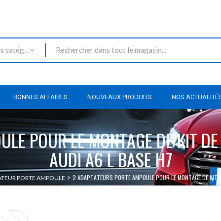
Toutes les catégories
BONNES AFFAIRES
NOUVEAUX PRODUITS
NOS ACTUALITÉ
ULE POUR LE MONTAGE DE KIT DE
AUDI A6 L BASE H7
2 ADAPTATEURS PORTE AMPOULE POUR LE MONTAGE DE KIT D
ATEUR PORTE AMPOULE