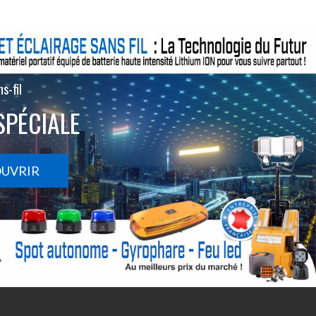
s-fil
SPÉCIALE
OUVRIR