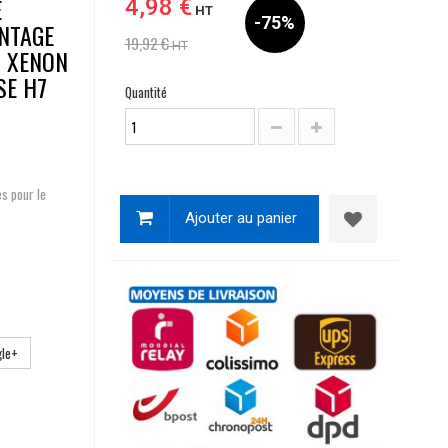
E
4,98 €
HT
-75%
NTAGE
19,92 €
HT
N XENON
SE H7
Quantité
es pour le
Ajouter au panier
le+