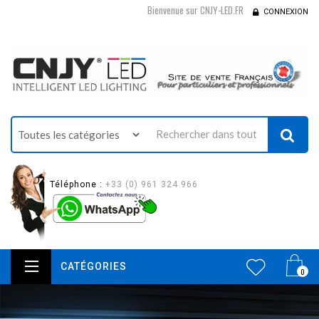
Bienvenue sur CNJY-LED.FR
CONNEXION
Téléphone :
+33 (0) 961 324 966
CATÉGORIES
0