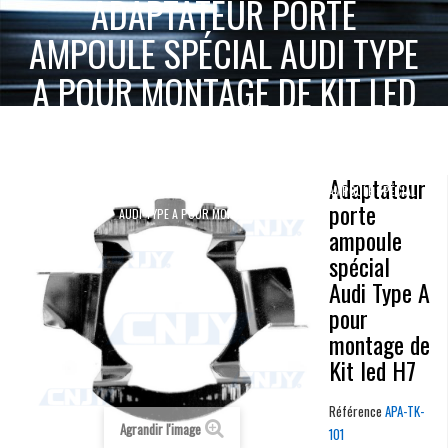
ADAPTATEUR PORTE
AMPOULE SPÉCIAL AUDI TYPE
A POUR MONTAGE DE KIT LED
H7
ACCUEIL
KIT LED HAUTE PUISSANCE
Adaptateur
ADAPTATEUR PORTE AMPOULE SPÉCIAL
ADAPTATEUR PORTE AMPOULE
porte
AUDI TYPE A POUR MONTAGE DE KIT LED H7
ampoule
spécial
Audi Type A
pour
montage de
Kit led H7
Référence
APA-TK-
Agrandir l'image
101