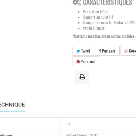
CARACTÉRISTIQUES
Produit en Métal
Support au culot H7
Compatible avec kit Elistar V5-V10
vendu à l'unité
*Certains modèles et/ou autres modèles
Tweet
Partager
Goog
Pinterest
ECHNIQUE
H7
dé pour
Kit led Elistar V10 H7