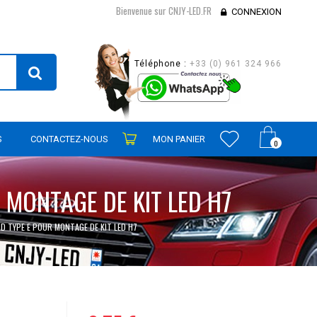
Bienvenue sur CNJY-LED.FR
CONNEXION
Téléphone :
+33 (0) 961 324 966
S
CONTACTEZ-NOUS
MON PANIER
0
 MONTAGE DE KIT LED H7
 TYPE E POUR MONTAGE DE KIT LED H7