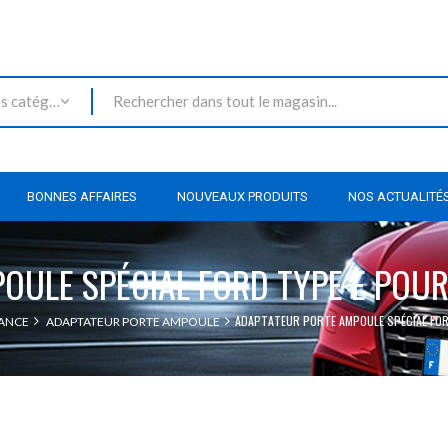
Toutes les catégories
BONNES AFFAIRES
NOUVEAUX PRODUITS
NOS ACTUALITÉ
ULE SPÉCIAL FORD TYPE E POUR
ADAPTATEUR PORTE AMPOULE SPÉCIAL FORD
SANCE
ADAPTATEUR PORTE AMPOULE