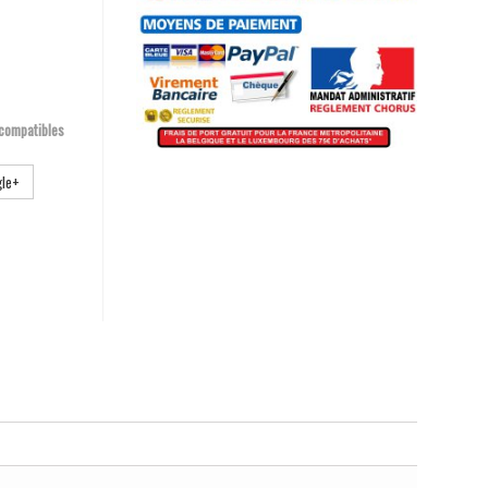
 compatibles
le+