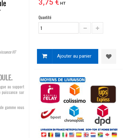
ule
3,75 €
HT
r
Quantité
uissance H7
Ajouter au panier
OULE.
ague au support
e puissance sur
ut de gamme vous