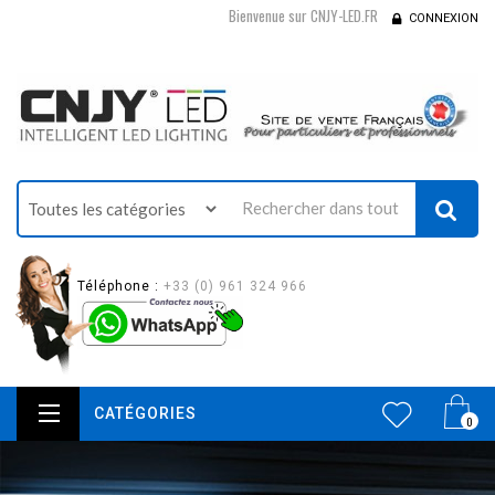
Bienvenue sur CNJY-LED.FR
CONNEXION
Téléphone :
+33 (0) 961 324 966
CATÉGORIES
0