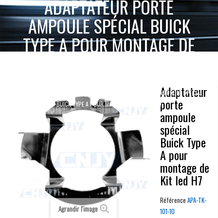
ADAPTATEUR PORTE
AMPOULE SPÉCIAL BUICK
TYPE A POUR MONTAGE DE
KIT LED H7
ACCUEIL
KIT LED HAUTE PUISSANCE
Adaptateur
ADAPTATEUR PORTE AMPOULE SPÉCIAL
ADAPTATEUR PORTE AMPOULE
porte
BUICK TYPE A POUR MONTAGE DE KIT LED H7
ampoule
spécial
Buick Type
A pour
montage de
Kit led H7
Référence
APA-TK-
Agrandir l'image
101-10