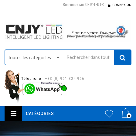
Bienvenue sur CNJY-LED.FR
CONNEXION
Téléphone :
+33 (0) 961 324 966
CATÉGORIES
0