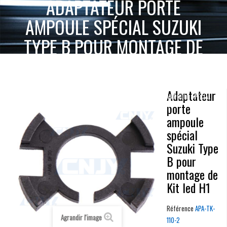
ADAPTATEUR PORTE
AMPOULE SPÉCIAL SUZUKI
TYPE B POUR MONTAGE DE
KIT LED H1
ACCUEIL
KIT LED HAUTE PUISSANCE
Adaptateur
ADAPTATEUR PORTE AMPOULE SPÉCIAL
ADAPTATEUR PORTE AMPOULE
porte
SUZUKI TYPE B POUR MONTAGE DE KIT LED H1
ampoule
spécial
Suzuki Type
B pour
montage de
Kit led H1
Référence
APA-TK-
Agrandir l'image
110-2