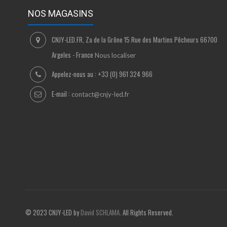
NOS MAGASINS
CNJY-LED.FR, Za de la Grône 15 Rue des Martins Pêcheurs 66700
Argeles - France
Nous localiser
Appelez-nous au :
+33 (0) 961 324 966
E-mail :
contact@cnjy-led.fr
© 2023 CNJY-LED by
David SCHLAMA
. All Rights Reserved.