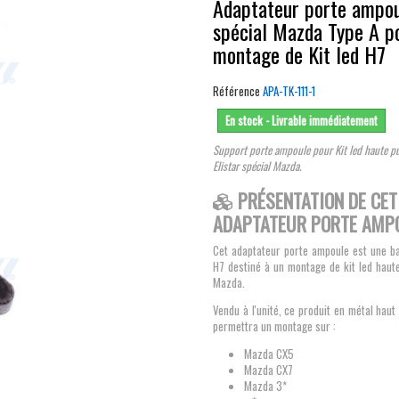
Adaptateur porte ampo
spécial Mazda Type A p
montage de Kit led H7
Référence
APA-TK-111-1
En stock - Livrable immédiatement
Support porte ampoule pour Kit led haute p
Elistar spécial Mazda.
PRÉSENTATION DE CET
ADAPTATEUR PORTE AMP
Cet adaptateur porte ampoule est une b
H7 destiné à un montage de kit led haut
Mazda.
Vendu à l'unité, ce produit en métal ha
permettra un montage sur :
Mazda CX5
Mazda CX7
Mazda 3*