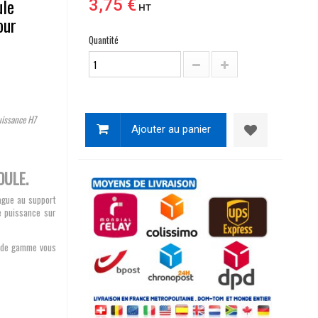
ule
3,75 €
HT
our
Quantité
uissance H7
Ajouter au panier
OULE.
ague au support
e puissance sur
ut de gamme vous