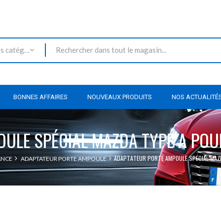
Toutes les catégories
BONNES AFFAIRES
NOUVEAUX PRODUITS
NOS ACTUALITÉ
ULE SPÉCIAL MAZDA TYPE A POUR
ADAPTATEUR PORTE AMPOULE SPÉCIAL MAZD
ANCE
ADAPTATEUR PORTE AMPOULE