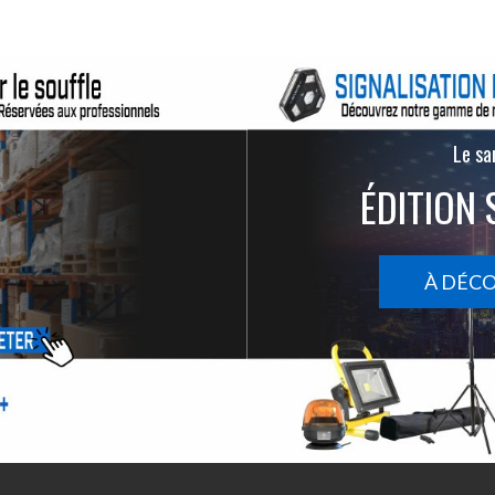
Le san
ÉDITION 
À DÉC