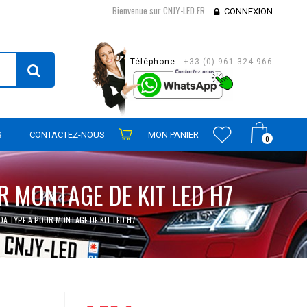
Bienvenue sur CNJY-LED.FR
CONNEXION
Téléphone :
+33 (0) 961 324 966
S
CONTACTEZ-NOUS
MON PANIER
0
 MONTAGE DE KIT LED H7
A TYPE A POUR MONTAGE DE KIT LED H7