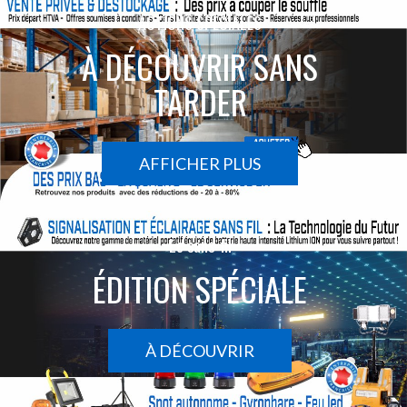
ACTIONS SPÉCIALES
À DÉCOUVRIR SANS
TARDER
AFFICHER PLUS
Le sans-fil
ÉDITION SPÉCIALE
À DÉCOUVRIR