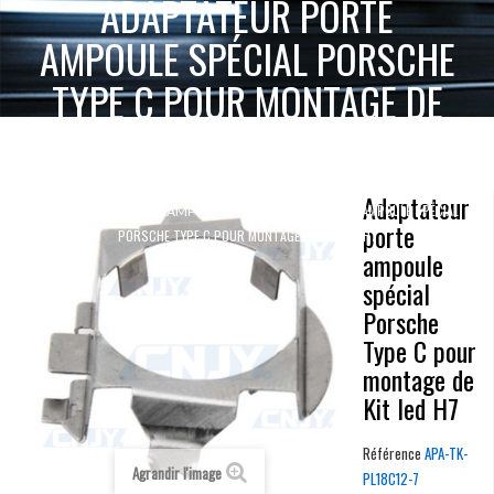
ADAPTATEUR PORTE
AMPOULE SPÉCIAL PORSCHE
TYPE C POUR MONTAGE DE
KIT LED H7
ACCUEIL
KIT LED HAUTE PUISSANCE
Adaptateur
ADAPTATEUR PORTE AMPOULE SPÉCIAL
ADAPTATEUR PORTE AMPOULE
porte
PORSCHE TYPE C POUR MONTAGE DE KIT LED H7
ampoule
spécial
Porsche
Type C pour
montage de
Kit led H7
Référence
APA-TK-
Agrandir l'image
PL18C12-7