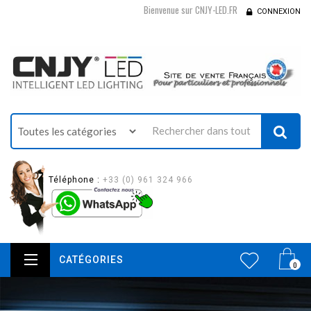
Bienvenue sur CNJY-LED.FR
CONNEXION
Téléphone :
+33 (0) 961 324 966
CATÉGORIES
0