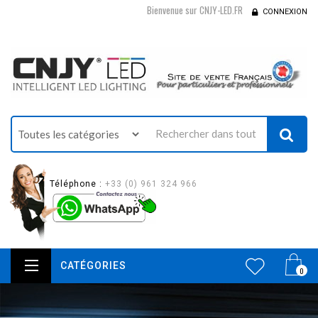
Bienvenue sur CNJY-LED.FR
CONNEXION
Téléphone :
+33 (0) 961 324 966
CATÉGORIES
0