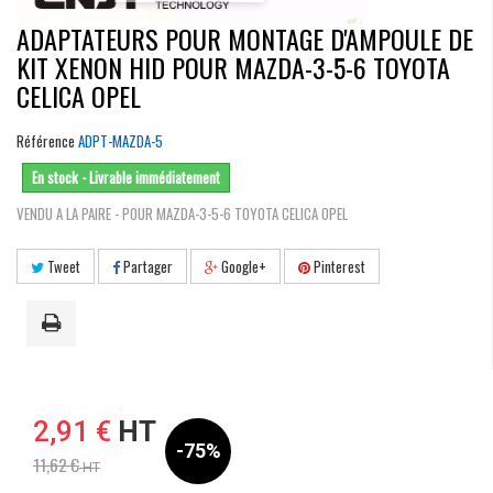
ADAPTATEURS POUR MONTAGE D'AMPOULE DE
KIT XENON HID POUR MAZDA-3-5-6 TOYOTA
CELICA OPEL
Référence
ADPT-MAZDA-5
En stock - Livrable immédiatement
VENDU A LA PAIRE - POUR MAZDA-3-5-6 TOYOTA CELICA OPEL
Tweet
Partager
Google+
Pinterest
2,91 €
HT
-75%
11,62 €
HT