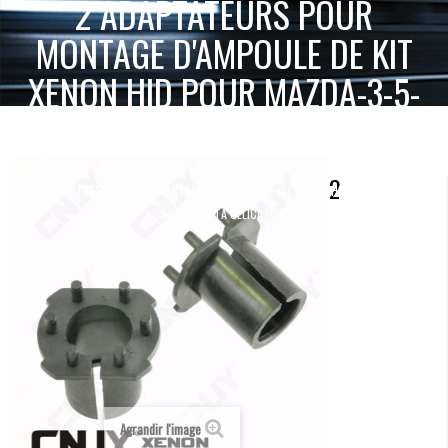
2 ADAPTATEURS POUR
MONTAGE D'AMPOULE DE KIT
XENON HID POUR MAZDA-3-5-
6 TOYOTA CELICA OPEL
ACCUEIL
XENON HID 12V 24V
ADAPTATEUR PORTE AMPOULE
2
2 ADAPTATEURS POUR MONTAGE D'AMPOULE DE KIT XENON HID POUR MAZDA-
3-5-6 TOYOTA CELICA OPEL
Agrandir l'image