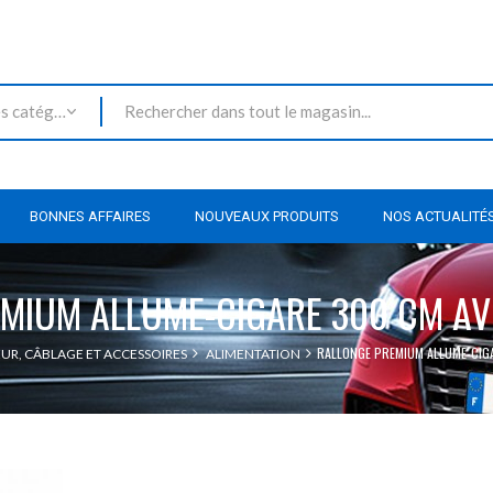
Toutes les catégories
BONNES AFFAIRES
NOUVEAUX PRODUITS
NOS ACTUALITÉ
MIUM ALLUME-CIGARE 300 CM AV
RALLONGE PREMIUM ALLUME-CIG
UR, CÂBLAGE ET ACCESSOIRES
ALIMENTATION