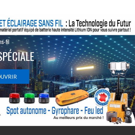
s-fil
SPÉCIALE
OUVRIR