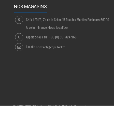
NOS MAGASINS
CNJY-LED.FR, Za de la Grône 15 Rue des Martins Pêcheurs 66700
Argeles - France
Nous localiser
Appelez-nous au :
+33 (0) 961 324 966
E-mail :
contact@cnjy-led.fr
© 2023 CNJY-LED by
David SCHLAMA
. All Rights Reserved.