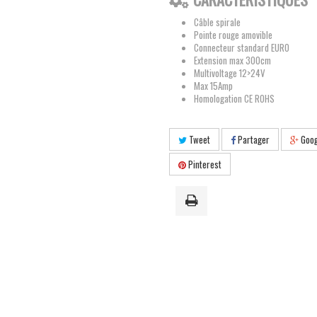
Câble spirale
Pointe rouge amovible
Connecteur standard EURO
Extension max 300cm
Multivoltage 12>24V
Max 15Amp
Homologation CE ROHS
Tweet
Partager
Goog
Pinterest