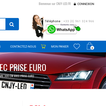
Bienvenue sur CNJY-LED.FR
CONNEXION
Téléphone :
+33 (0) 961 324 966
S
CONTACTEZ-NOUS
MON PANIER
0
EC PRISE EURO
ARE 300 CM AVEC PRISE EURO