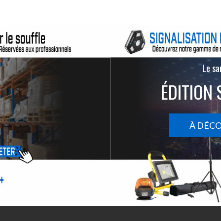
Le san
ÉDITION 
À DÉC