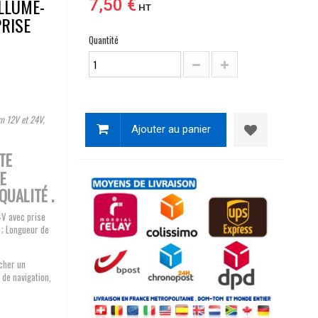
LLUME-
7,50 €
HT
PRISE
Quantité
m 12V et 24V,
Ajouter au panier
TE
E
QUALITÉ .
4V avec prise
 ; Longueur de
ncher un
 de navigation,