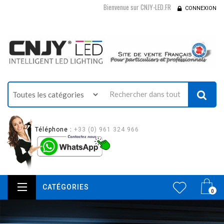
Bienvenue sur CNJY-LED.FR
CONNEXION
Téléphone :
+33 (0) 961 324 966
CATÉGORIES
0