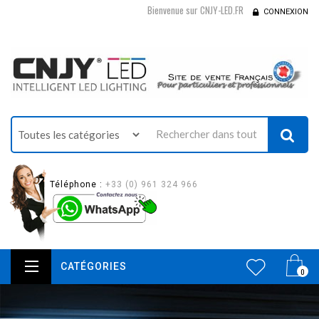
Bienvenue sur CNJY-LED.FR
CONNEXION
Téléphone :
+33 (0) 961 324 966
CATÉGORIES
0