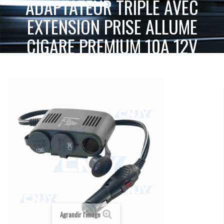
ADAPTATEUR TRIPLE AVEC
EXTENSION PRISE ALLUME
CIGARE PREMIUM 10A 12V
ACCUEIL
INTERRUPTEUR, CÂBLAGE ET ACCESSOIRES
ADAPTATEUR TRIPLE AVEC EXTENSION PRISE ALLUME CIGARE
ALIMENTATION
PREMIUM 10A 12V
Agrandir l'image