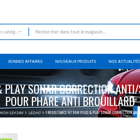
Toutes les catégories
BONNES AFFAIRES
NOUVEAUX PRODUITS
NOS ACTUALITÉ
& PLAY SONAR CORRECTION ANTI
POUR PHARE ANTI BROUILLARD
1 RESISTANCE H7 55W PLUG & PLAY SONAR CORRECTION ANT
ION 12V 24V
LED H7