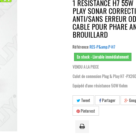
1 RESISTANCE H7 55W
PLAY SONAR CORRECT
ANTI/SANS ERREUR OD
CABLE POUR PHARE AN
BROUILLARD
Référence
RES-P&amp;P-H7
En stock - Livrable immédiatement
VENDU A LA PIECE
Culot de connexion Plug & Play H7 -PX26
Equipéé d'une résistance 50W 6ohm
Tweet
Partager
Goog
Pinterest