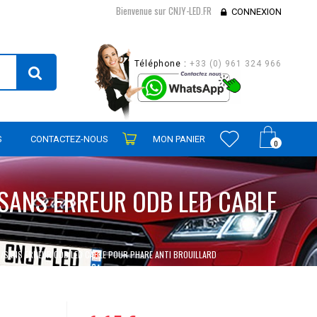
Bienvenue sur CNJY-LED.FR
CONNEXION
Téléphone :
+33 (0) 961 324 966
S
CONTACTEZ-NOUS
MON PANIER
0
/SANS ERREUR ODB LED CABLE
I/SANS ERREUR ODB LED CABLE POUR PHARE ANTI BROUILLARD