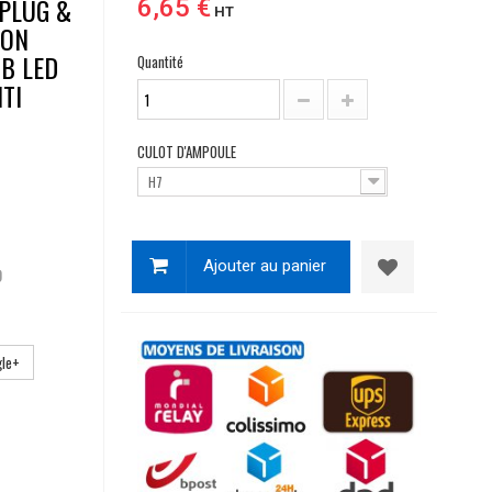
 PLUG &
6,65 €
HT
ION
B LED
Quantité
TI
CULOT D'AMPOULE
H7
Ajouter au panier
D
le+