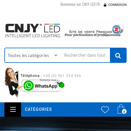
Bienvenue sur CNJY-LED.FR
CONNEXION
Téléphone :
+33 (0) 961 324 966
CATÉGORIES
0