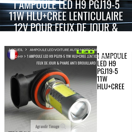
1 AMPOULE LED H9 PGJ19-5
11W HLU+CREE LENTICULAIRE
12V POUR FEUX DE JOUR &
PHARE ANTI BROUILLARD
ACCUEIL
AMPOULE LED VOITURE AUTO MOTO CAMION 12V 24V
1 AMPOULE
1 AMPOULE LED H9 PGJ19-5 11W HLU+CREE LENTICULAIRE 12V POUR
LED H9
LED H9
FEUX DE JOUR & PHARE ANTI BROUILLARD
PGJ19-5
11W
HLU+CREE
Agrandir l'image