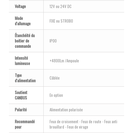
Voltage
12V ou 24V DC
Mode
FIXE ou STROBO
d'allumage
Étanchéité du
boitier de
IP00
commande
Intensité
+4800Lm /Ampoule
lumineuse
Type
Câblée
d'alimentation
Soutient
En option
CANBUS
Polarité
Alimentation polarisée
Recommandé
Feux de croisement - Feux de route - Feux anti
pour
brouillard - Feux de virage