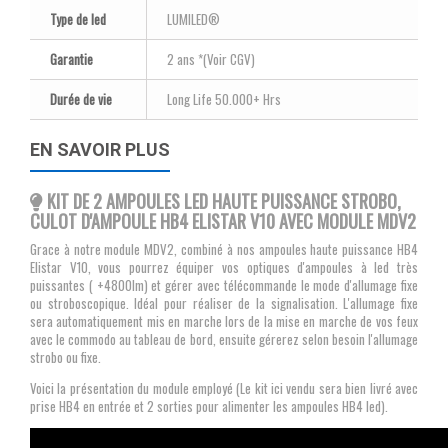
Type de led
LUMILED®
Garantie
2 ans *(Voir CGV)
Durée de vie
Long Life 50.000+ Hrs
EN SAVOIR PLUS
KIT DE 2 AMPOULES LED HAUTE PUISSANCE STROBO,
CULOT D'AMPOULE HB4 ELISTAR V10 AVEC MODULE MDV2
Grace à notre module MDV2, combiné à nos ampoules haute puissance HB4
Elistar V10, vous pourrez équiper vos optiques d'ampoules à led très
puissantes ( +4800lm) et gérer avec télécommande le mode d'allumage fixe
ou stroboscopique. Idéal pour réaliser de la signalisation. L'allumage fixe
sera automatiquement mis en marche lors de la mise en marche de vos feux
avec le commodo au tableau de bord, ensuite gérerez selon besoin l'allumage
strobo ou fixe.
Voici la présentation du module employé (Le kit ici vendu sera bien livré avec
prise HB4 en entrée et 2 sorties pour alimenter les ampoules HB4 led).