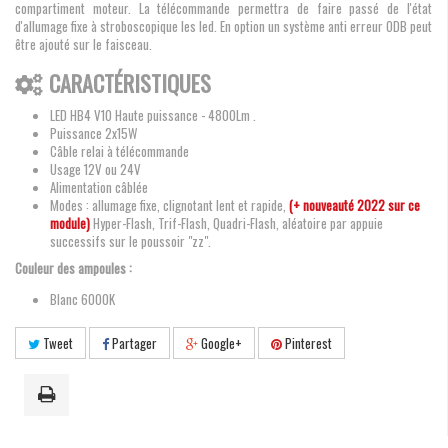
compartiment moteur. La télécommande permettra de faire passé de l'état
d'allumage fixe à stroboscopique les led. En option un système anti erreur ODB peut
être ajouté sur le faisceau.
CARACTÉRISTIQUES
LED HB4 V10 Haute puissance - 4800Lm .
Puissance 2x15W
Câble relai à télécommande
Usage 12V ou 24V
Alimentation câblée
Modes : allumage fixe, clignotant lent et rapide,
(+ nouveauté 2022 sur ce
module)
Hyper-Flash, Trif-Flash, Quadri-Flash, aléatoire par appuie
successifs sur le poussoir "zz".
Couleur des ampoules :
Blanc 6000K
Tweet
Partager
Google+
Pinterest