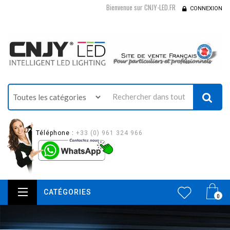
Bienvenue sur CNJY-LED.FR
CONNEXION
Téléphone :
+33 (0) 961 324 966
CATÉGORIES
0