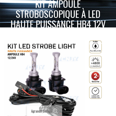
KIT AMPOULE
STROBOSCOPIQUE À LED
HAUTE PUISSANCE HB4 12V
24V
KIT
ACCUEIL
SIGNALISATION ACTIVE
AMPOULE LED STROBO
AMPOULE STROBOSCOPIQUE À LED HAUTE PUISSANCE HB4 12V 24V
Agrandir l'image