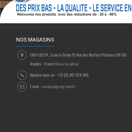
NOS MAGASINS
CNJY-LED.FR, Za de la Grône 15 Rue des Martins Pêcheurs 66700
Argeles - France
Nous localiser
Appelez-nous au :
+33 (0) 961 324 966
E-mail :
contact@cnjy-led.fr