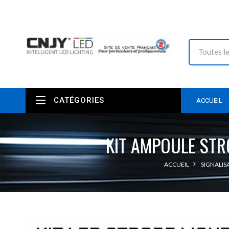
CATÉGORIES
ACCUEIL
KIT AMPOULE STR
ACCUEIL
SIGNALIS