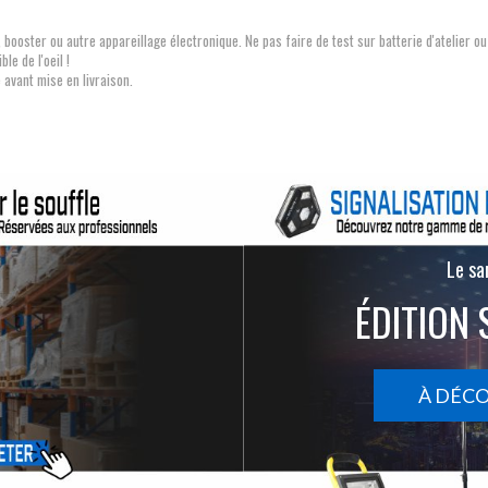
, booster ou autre appareillage électronique. Ne pas faire de test sur batterie d'atelier 
le de l'oeil !
 avant mise en livraison.
Le san
ÉDITION 
À DÉC