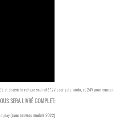
), et choisir le voltage souhaité 12V pour auto, moto, et 24V pour camion.
VOUS SERA LIVRÉ COMPLET:
nd play
(avec nouveau module 2022)