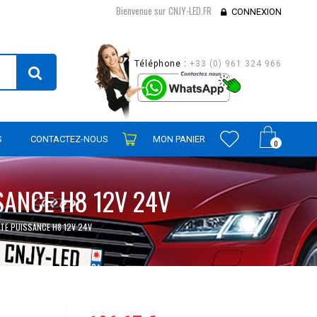
Bienvenue sur CNJY-LED.FR
CONNEXION
Téléphone :
+33 (0) 961 324 966
S
CONTACTEZ-NOUS
MON PANIER
0
SANCE H8 12V 24V
TE PUISSANCE H8 12V 24V