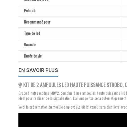
Polarité
Recommandé pour
Type de led
Garantie
Durée de vie
EN SAVOIR PLUS
KIT DE 2 AMPOULES LED HAUTE PUISSANCE STROBO, 
Grace à notre module MDV2, combiné à nos ampoules haute puissance H8 Eli
Idéal pour réaliser de la signalisation. L'allumage fixe sera automatiqueme
Voici la présentation du module employé (Le kit ici vendu sera bien livré ave