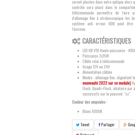
seront placées dans votre optique alors 
contrôle sera placé dans le compartim
télécommande permettra de faire pa
d'allumage fixe à stroboscopique les le
système anti erreur ODB peut être 
faisceau.
CARACTÉRISTIQUES
LED H8 V10 Haute puissance - 480
Puissance 2x15W
Câble relai à télécommande
Usage 12V ou 24V
Alimentation câblée
Modes : allumage fixe, clignotant l
nouveauté 2022 sur ce module)
Hy
Flash, Quadri-Flash, aléatoire par 
successifs sur le poussoir "zz".
Couleur des ampoules :
Blanc 6000K
Tweet
Partager
Goog