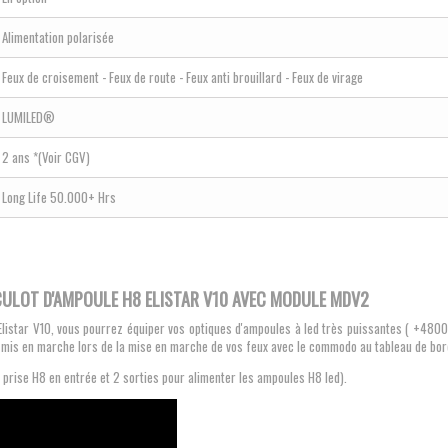
Alimentation polarisée
Feux de croisement - Feux de route - Feux anti brouillard - Feux de virage
LUMILED®
2 ans *(Voir CGV)
Long Life 50.000+ Hrs
CULOT D'AMPOULE H8 ELISTAR V10 AVEC MODULE MDV2
star V10, vous pourrez équiper vos optiques d'ampoules à led très puissantes ( +4800
nt mis en marche lors de la mise en marche de vos feux avec le commodo au tableau de bord
c prise H8 en entrée et 2 sorties pour alimenter les ampoules H8 led).