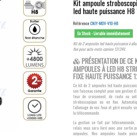
Kit ampoule stroboscop
led haute puissance H8
Référence
CNJY-MDV-V10-H8
En Stock - Livrable immédiatement
Kit de 2 ampoules led haute puissance à all
fixe pour auto-moto-camion 12/24V.
PRÉSENTATION DE CE K
AMPOULES À LED H8 STR
FIXE HAUTE PUISSANCE 1
Ce kit de 2 ampoules led haute puissanc
son faisceau complet pour une gestion d
feux de croisement, de route ou anti
stroboscopique ou en fixe. Automati
l'allumage de vos feux et géré ensuite s
la télécommande.
La gestion se fait par télécommande, 
relais vous sera livré avec une sortie 
ampoules. Nos ampoules haute puis