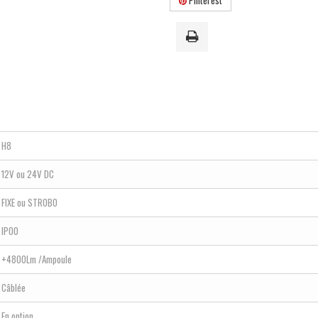
Pinterest
H8
12V ou 24V DC
FIXE ou STROBO
IP00
+4800Lm /Ampoule
Câblée
En option