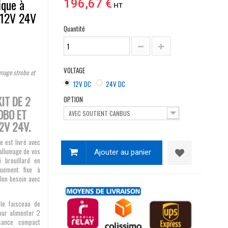
ique à
196,67 €
HT
 12V 24V
Quantité
VOLTAGE
umage strobo et
12V DC
24V DC
IT DE 2
OPTION
OBO ET
AVEC SOUTIENT CANBUS
2V 24V.
e est livré avec
'allumage de vos
Ajouter au panier
 brouillard en
quement fixe à
elon besoin avec
le faisceau de
pour alimenter 2
sance compact