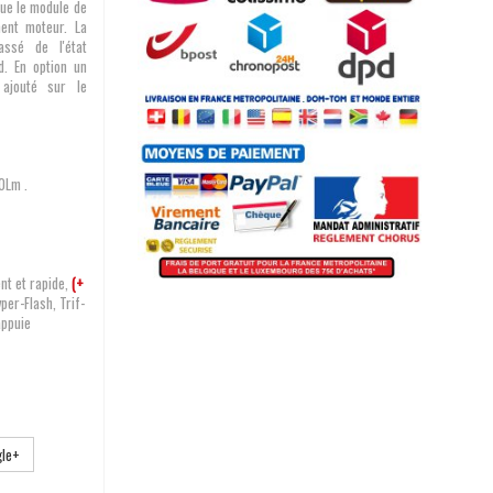
que le module de
ent moteur. La
ssé de l'état
d. En option un
ajouté sur le
0Lm .
ent et rapide,
(+
per-Flash, Trif-
appuie
le+