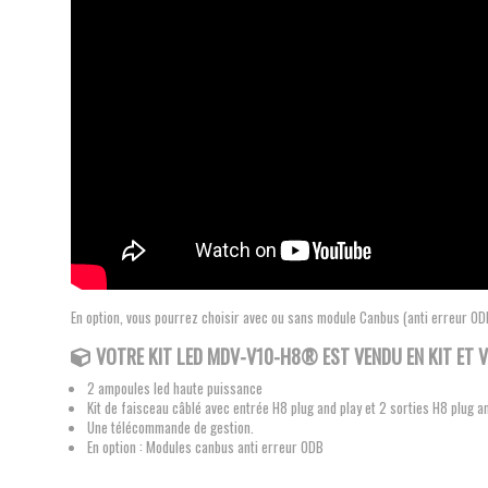
En option, vous pourrez choisir avec ou sans module Canbus (anti erreur ODB
VOTRE KIT LED MDV-V10-H8® EST VENDU EN KIT ET 
2 ampoules led haute puissance
Kit de faisceau câblé avec entrée H8 plug and play et 2 sorties H8 plug a
Une télécommande de gestion.
En option : Modules canbus anti erreur ODB