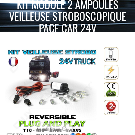
KIT MODULE 2 AMPOULES
VEILLEUSE STROBOSCOPIQUE
PACE CAR 24V
KIT
ACCUEIL
SIGNALISATION ACTIVE
AMPOULE LED STROBO
MODULE 2 AMPOULES VEILLEUSE STROBOSCOPIQUE PACE CAR 24V
Agrandir l'image