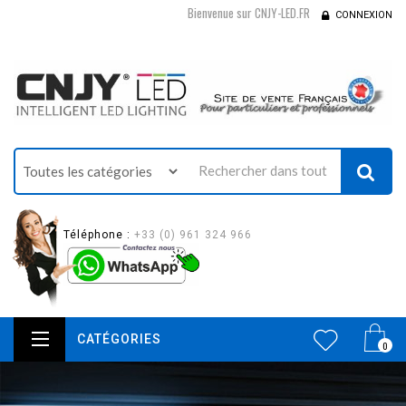
Bienvenue sur CNJY-LED.FR
CONNEXION
Téléphone :
+33 (0) 961 324 966
CATÉGORIES
0