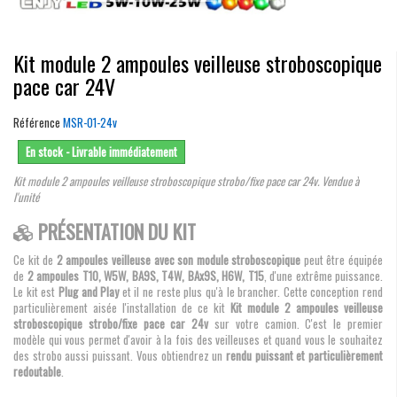
Kit module 2 ampoules veilleuse stroboscopique
pace car 24V
Référence
MSR-01-24v
En stock - Livrable immédiatement
Kit module 2 ampoules veilleuse stroboscopique strobo/fixe pace car 24v. Vendue à
l'unité
PRÉSENTATION DU KIT
Ce kit de
2 ampoules veilleuse avec son module stroboscopique
peut être équipée
de
2 ampoules T10, W5W, BA9S, T4W, BAx9S, H6W, T15
, d'une extrême puissance.
Le kit est
Plug and Play
et il ne reste plus qu'à le brancher. Cette conception rend
particulièrement aisée l'installation de ce kit
Kit module 2 ampoules veilleuse
stroboscopique strobo/fixe pace car 24v
sur votre camion. C'est le premier
modèle qui vous permet d'avoir à la fois des veilleuses et quand vous le souhaitez
des strobo aussi puissant. Vous obtiendrez un
rendu puissant et particulièrement
redoutable
.