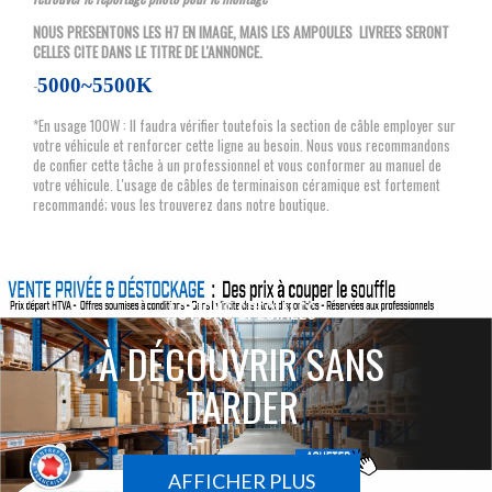
NOUS PRESENTONS LES H7 EN IMAGE, MAIS LES AMPOULES LIVREES SERONT
CELLES CITE DANS LE TITRE DE L'ANNONCE.
5000~5500K
-
*En usage 100W : Il faudra vérifier toutefois la section de câble employer sur
votre véhicule et renforcer cette ligne au besoin. Nous vous recommandons
de confier cette tâche à un professionnel et vous conformer au manuel de
votre véhicule. L'usage de câbles de terminaison céramique est fortement
recommandé; vous les trouverez dans notre boutique.
ACTIONS SPÉCIALES
À DÉCOUVRIR SANS
TARDER
AFFICHER PLUS