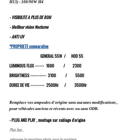
H13) - 100/90W H4
- VISIBILITE A PLUS DE 80M
- Meilleur vision Nocturne
- ANTI UV
*PROPRIETE comparative
GENERAL 55W / HOD 55
LUMINOUS FLUX ------ 1600 / 2300
BRIGHTNESS ---------- 3100 / 5500
DUREE DE VIE --------- 2500Hr / 3500Hr
Remplace vos ampoules d'origine sans aucunes modifications ,
pour véhicules anciens et récents avec ou sans ODB.
- PLUG AND PLAY , montage sur cablage d'origine
Plus bas ,
retrouver le reportage photo pour le montage