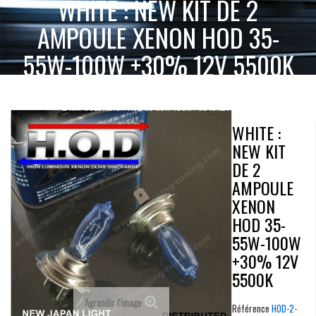
WHITE : NEW KIT DE 2
AMPOULE XENON HOD 35-
55W-100W +30% 12V 5500K
WHITE : NEW KIT DE
ACCUEIL
AMPOULES EFFET XENON 12V ET 24V
2 AMPOULE XENON HOD 35-55W-100W +30% 12V 5500K
WHITE :
NEW KIT
DE 2
AMPOULE
XENON
HOD 35-
55W-100W
+30% 12V
5500K
Agrandir l'image
Référence
HOD-2-