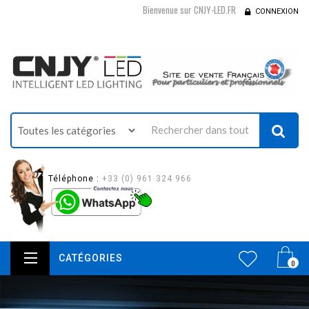
Bienvenue sur CNJY-LED.FR
CONNEXION
Téléphone :
+33 (0) 961 324 966
CATÉGORIES
0