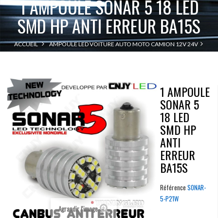
1 AMPOULE SONAR 5 18 LED
SMD HP ANTI ERREUR BA15S
ACCUEIL
AMPOULE LED VOITURE AUTO MOTO CAMION 12V 24V
1 AMPOULE SONAR 5 18 LED SMD HP ANTI
BA15S - R5W - R10W - P21W
ERREUR BA15S
1 AMPOULE
SONAR 5
18 LED
SMD HP
ANTI
ERREUR
BA15S
Référence
SONAR-
5-P21W
Agrandir l'image