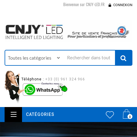
Bienvenue sur CNJY-LED.FR
CONNEXION
Téléphone :
+33 (0) 961 324 966
CATÉGORIES
0