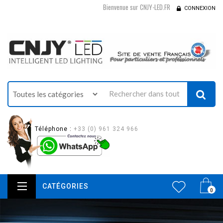
Bienvenue sur CNJY-LED.FR
CONNEXION
Téléphone :
+33 (0) 961 324 966
CATÉGORIES
0