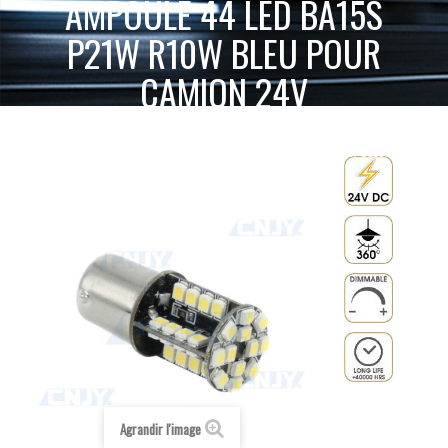
AMPOULE 44 LED BA15S
P21W R10W BLEU POUR
CAMION 24V
ACCUEIL
SPÉCIAL CAMION 24V
AMPOULE LED 24V
AMPOULE 44 LED BA15S P21W R10W BLEU POUR
BA15S R5W R10W P21W
CAMION 24V
Agrandir l'image