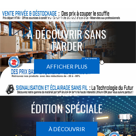
ACTIONS SPÉCIALES
À DÉCOUVRIR SANS
TARDER
AFFICHER PLUS
Le sans-fil
ÉDITION SPÉCIALE
À DÉCOUVRIR