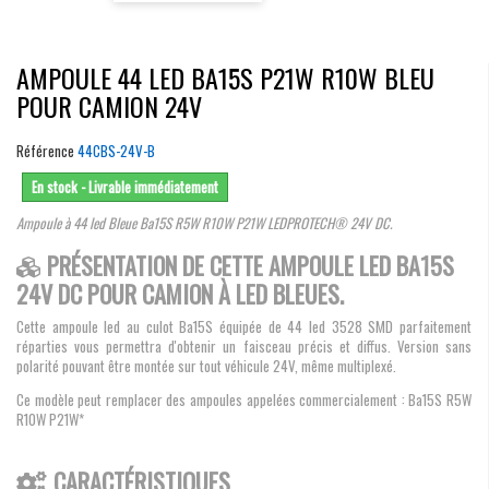
AMPOULE 44 LED BA15S P21W R10W BLEU
POUR CAMION 24V
Référence
44CBS-24V-B
En stock - Livrable immédiatement
Ampoule à 44 led Bleue Ba15S R5W R10W P21W LEDPROTECH® 24V DC.
PRÉSENTATION DE CETTE AMPOULE LED BA15S
24V DC POUR CAMION À LED BLEUES.
Cette ampoule led au culot Ba15S équipée de 44 led 3528 SMD parfaitement
réparties vous permettra d'obtenir un faisceau précis et diffus. Version sans
polarité pouvant être montée sur tout véhicule 24V, même multiplexé.
Ce modèle peut remplacer des ampoules appelées commercialement : Ba15S R5W
R10W P21W*
CARACTÉRISTIQUES