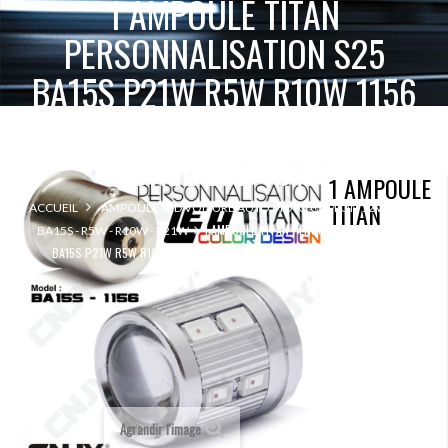
1 AMPOULE TITAN
PERSONNALISATION S25
BA15S P21W R5W R10W 1156
BASE 12LED 5630+ LENTILLE
CREE LED 10W
1 AMPOULE
TITAN
ACCUEIL
AMPOULE LED VOITURE AUTO MOTO CAMION 12V 24V
1 AMPOULE TITAN PERSONNALISATION S25
BA15S - R5W - R10W - P21W
BA15S P21W R5W R10W 1156 BASE 12LED 5630+ LENTILLE CREE LED 10W
Agrandir l'image