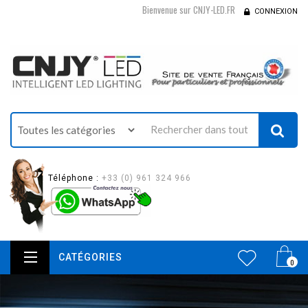
Bienvenue sur CNJY-LED.FR
CONNEXION
Téléphone :
+33 (0) 961 324 966
CATÉGORIES
0