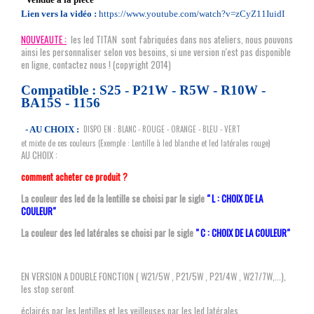
Lien vers la vidéo :
https://www.youtube.com/watch?v=zCyZ11IuidI
NOUVEAUTE :
les led TITAN sont fabriquées dans nos ateliers, nous pouvons
ainsi les personnaliser selon vos besoins, si une version n'est pas disponible
en ligne, contactez nous !
(copyright 2014)
Compatible : S25 - P21W - R5W - R10W -
BA15S - 1156
DISPO EN : BLANC - ROUGE - ORANGE - BLEU - VERT
- AU CHOIX :
et mixte de ces couleurs (Exemple : Lentille à led blanche et led latérales rouge)
AU CHOIX :
comment acheter ce produit ?
La couleur des led de la lentille se choisi par le sigle
" L : CHOIX DE LA
COULEUR"
La couleur des led latérales se choisi par le sigle
" C : CHOIX DE LA COULEUR"
EN VERSION A DOUBLE FONCTION ( W21/5W , P21/5W , P21/4W , W27/7W,...),
les stop seront
éclairés par les lentilles et les veilleuses par les led latérales.