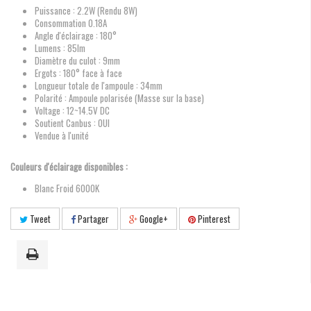
Puissance : 2.2W (Rendu 8W)
Consommation 0.18A
Angle d'éclairage : 180°
Lumens : 85lm
Diamètre du culot : 9mm
Ergots : 180° face à face
Longueur totale de l'ampoule : 34mm
Polarité : Ampoule polarisée (Masse sur la base)
Voltage : 12~14.5V DC
Soutient Canbus : OUI
Vendue à l'unité
Couleurs d'éclairage disponibles :
Blanc Froid 6000K
Tweet
Partager
Google+
Pinterest