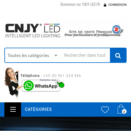
Bienvenue sur CNJY-LED.FR
CONNEXION
Téléphone :
+33 (0) 961 324 966
CATÉGORIES
0