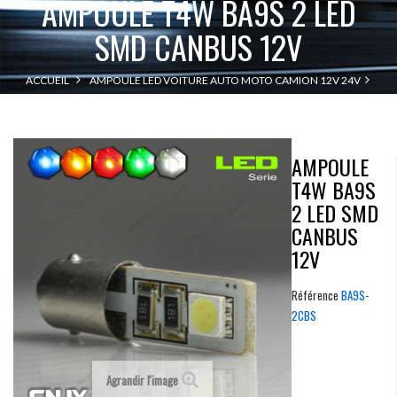
AMPOULE T4W BA9S 2 LED
SMD CANBUS 12V
ACCUEIL
AMPOULE LED VOITURE AUTO MOTO CAMION 12V 24V
AMPOULE T4W BA9S 2 LED SMD CANBUS 12V
BA9S - T4W
AMPOULE
T4W BA9S
2 LED SMD
CANBUS
12V
Référence
BA9S-
2CBS
Agrandir l'image