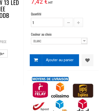
 13 LED
7,42 €
HT
EE
 ODB
Quantité
Couleur au choix
BLANC
PIECE
le+
Ajouter au panier