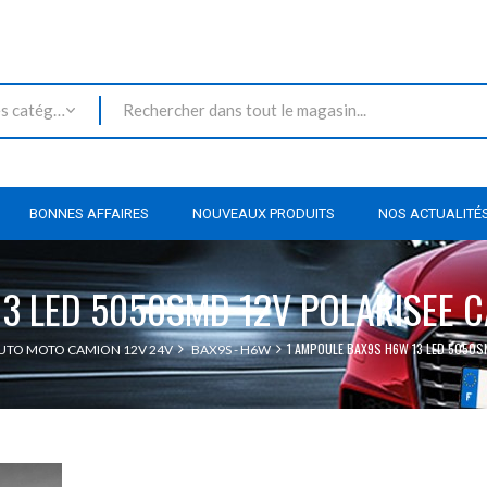
Toutes les catégories
BONNES AFFAIRES
NOUVEAUX PRODUITS
NOS ACTUALITÉ
3 LED 5050SMD 12V POLARISEE 
1 AMPOULE BAX9S H6W 13 LED 5050S
UTO MOTO CAMION 12V 24V
BAX9S - H6W