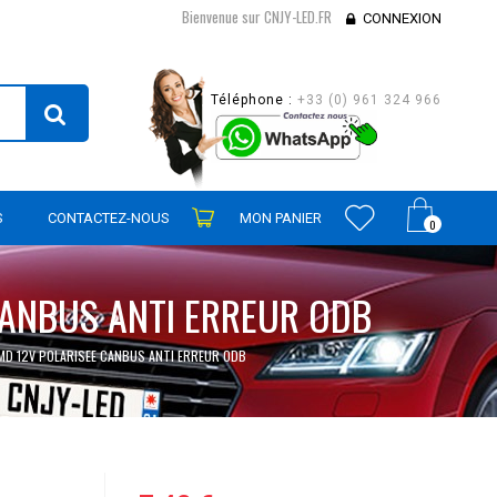
Bienvenue sur CNJY-LED.FR
CONNEXION
Téléphone :
+33 (0) 961 324 966
S
CONTACTEZ-NOUS
MON PANIER
0
CANBUS ANTI ERREUR ODB
MD 12V POLARISEE CANBUS ANTI ERREUR ODB