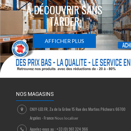
À DÉCOUVRIR SANS
TARDER
AFFICHER PLUS
NOS MAGASINS
CNJY-LED.FR, Za de la Grône 15 Rue des Martins Pêcheurs 66700
Argeles - France
Nous localiser
Appelez-nous au :
+33 (0) 961 324 966