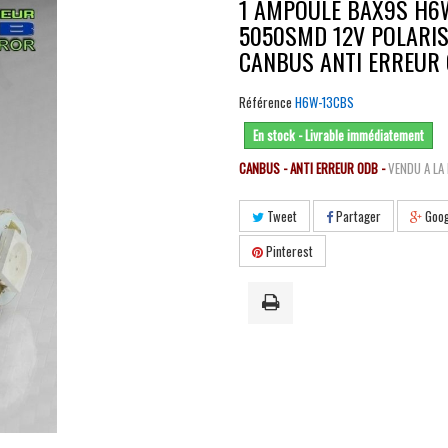
1 AMPOULE BAX9S H6W
5050SMD 12V POLARIS
CANBUS ANTI ERREUR
Référence
H6W-13CBS
En stock - Livrable immédiatement
CANBUS - ANTI ERREUR ODB -
VENDU A LA 
Tweet
Partager
Goog
Pinterest